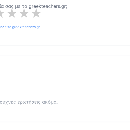
ρία σας με το
greekteachers.gr
;
★
★
★
★
γησε το
greekteachers.gr
συχνές ερωτήσεις ακόμα.