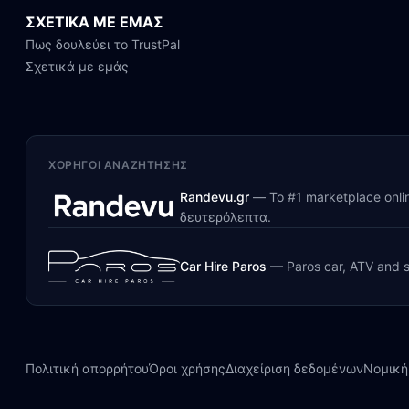
ΣΧΕΤΙΚΑ ΜΕ ΕΜΑΣ
Πως δουλεύει το TrustPal
Σχετικά με εμάς
ΧΟΡΗΓΟΊ ΑΝΑΖΉΤΗΣΗΣ
Randevu.gr
—
Το #1 marketplace onl
δευτερόλεπτα.
Car Hire Paros
—
Paros car, ATV and s
Πολιτική απορρήτου
Όροι χρήσης
Διαχείριση δεδομένων
Νομική