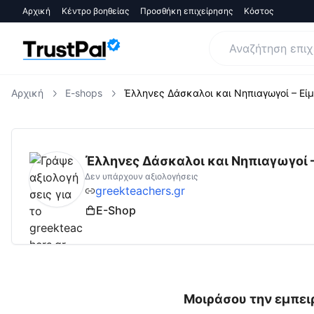
Αρχική
Κέντρο βοηθείας
Προσθήκη επιχείρησης
Κόστος
Αρχική
E-shops
Έλληνες Δάσκαλοι και Νηπιαγωγοί – Είμ
greekteachers.gr
Αξιολογήσεις | Δες Αξιολ
Έλληνες Δάσκαλοι και Νηπιαγωγοί –
Δεν υπάρχουν αξιολογήσεις
greekteachers.gr
E-Shop
Μοιράσου την εμπειρ