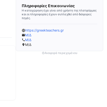
Πληροφορίες Επικοινωνίας
Η καταχώρηση έχει γίνει από χρήστη της πλατφόρμας
και οι πληροφορίες έχουν συλλεχθεί από διάφορες
πηγές.
https://greekteachers.gr
Μ/Δ
Μ/Δ
Μ/Δ
Αναφορά περιεχομένου