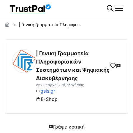
| Γενική Γραμματεία Πληροφο...
gsis.gr
Αξιολογήσεις | Δες Αξιολογήσεις κα
| Γενική Γραμματεία
Πληροφοριακών
Συστημάτων και Ψηφιακής
Διακυβέρνησης
Δεν υπάρχουν αξιολογήσεις
gsis.gr
E-Shop
Γράψε κριτική