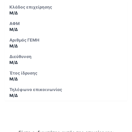
Κλάδος επιχείρησης
Μ/Δ
ΑΦΜ
Μ/Δ
Αριθμός ΓΕΜΗ
Μ/Δ
Διεύθυνση
Μ/Δ
Έτος ίδρυσης
Μ/Δ
Τηλέφωνο επικοινωνίας
Μ/Δ