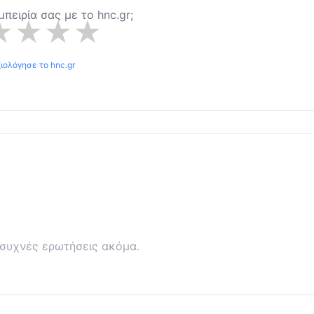
εμπειρία σας με το
hnc.gr
;
★
★
★
★
ξιολόγησε το
hnc.gr
συχνές ερωτήσεις ακόμα.