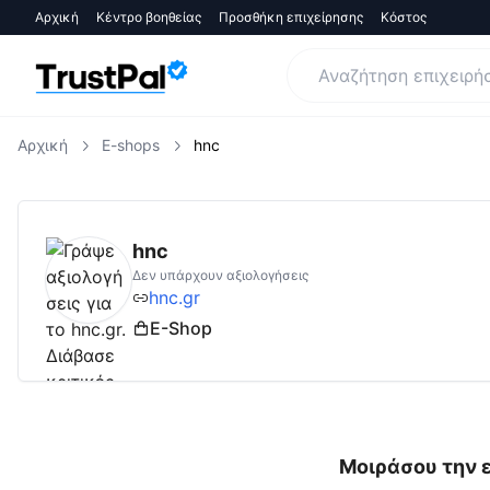
Αρχική
Κέντρο βοηθείας
Προσθήκη επιχείρησης
Κόστος
Αρχική
E-shops
hnc
hnc.gr
Αξιολογήσεις | Δες Αξιολογήσεις κα
hnc
Δεν υπάρχουν αξιολογήσεις
hnc.gr
E-Shop
Μοιράσου την ε