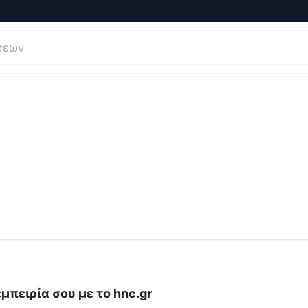
ι Κριτικές για
hnc
μπειρία σου με το
hnc.gr