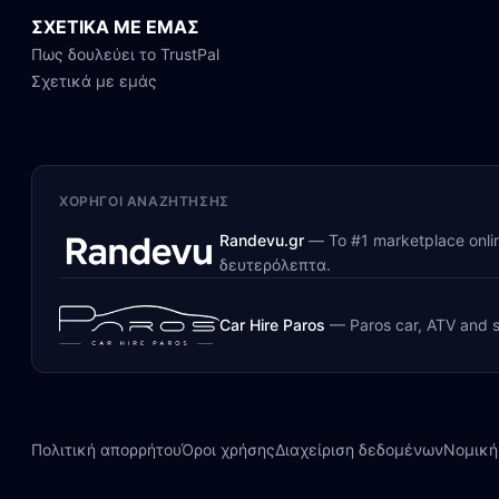
ΣΧΕΤΙΚΑ ΜΕ ΕΜΑΣ
Πως δουλεύει το TrustPal
Σχετικά με εμάς
ΧΟΡΗΓΟΊ ΑΝΑΖΉΤΗΣΗΣ
Randevu.gr
—
Το #1 marketplace onl
δευτερόλεπτα.
Car Hire Paros
—
Paros car, ATV and s
Πολιτική απορρήτου
Όροι χρήσης
Διαχείριση δεδομένων
Νομική