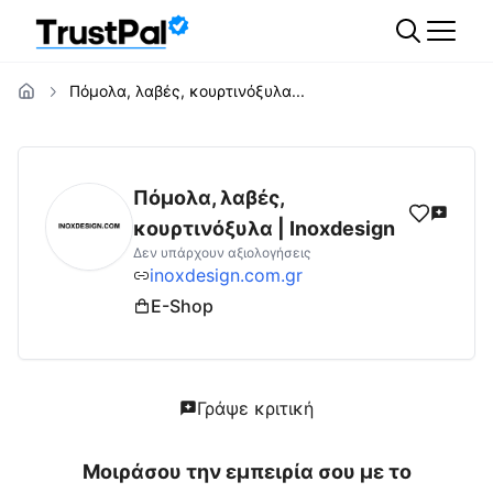
Πόμολα, λαβές, κουρτινόξυλα...
inoxdesign.com.gr
Αξιολογήσεις | Δες Αξιο
Πόμολα, λαβές,
κουρτινόξυλα | Inoxdesign
Δεν υπάρχουν αξιολογήσεις
inoxdesign.com.gr
E-Shop
Γράψε κριτική
Μοιράσου την εμπειρία σου με το