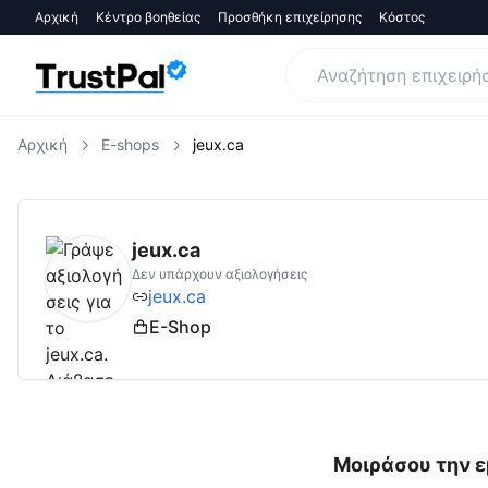
Αρχική
Κέντρο βοηθείας
Προσθήκη επιχείρησης
Κόστος
Αρχική
E-shops
jeux.ca
jeux.ca
Αξιολογήσεις | Δες Αξιολογήσεις κ
jeux.ca
Δεν υπάρχουν αξιολογήσεις
jeux.ca
E-Shop
Μοιράσου την ε