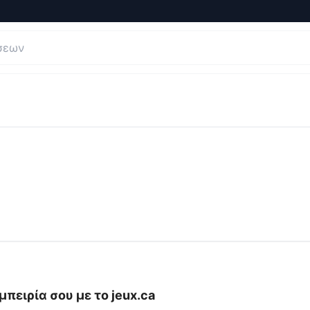
αι Κριτικές για
jeux.ca
μπειρία σου με το
jeux.ca