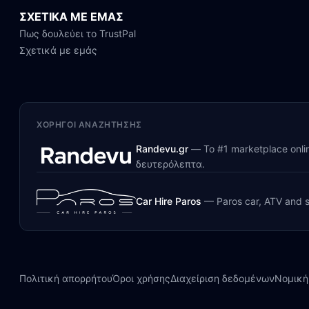
ΣΧΕΤΙΚΑ ΜΕ ΕΜΑΣ
Πως δουλεύει το TrustPal
Σχετικά με εμάς
ΧΟΡΗΓΟΊ ΑΝΑΖΉΤΗΣΗΣ
Randevu.gr
—
Το #1 marketplace onl
δευτερόλεπτα.
Car Hire Paros
—
Paros car, ATV and s
Πολιτική απορρήτου
Όροι χρήσης
Διαχείριση δεδομένων
Νομική