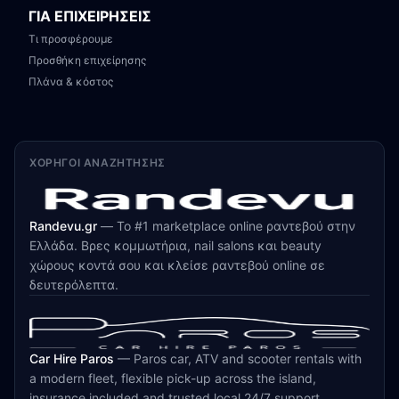
ΓΙΑ ΕΠΙΧΕΙΡΗΣΕΙΣ
Τι προσφέρουμε
Προσθήκη επιχείρησης
Πλάνα & κόστος
ΧΟΡΗΓΟΊ ΑΝΑΖΉΤΗΣΗΣ
Randevu.gr
—
Το #1 marketplace online ραντεβού στην
Ελλάδα. Βρες κομμωτήρια, nail salons και beauty
χώρους κοντά σου και κλείσε ραντεβού online σε
δευτερόλεπτα.
Car Hire Paros
—
Paros car, ATV and scooter rentals with
a modern fleet, flexible pick-up across the island,
insurance included and trusted local 24/7 support.