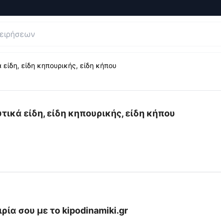
 είδη, είδη κηπουρικής, είδη κήπου
ήσεις και Κριτικές για
Κηποδυναμική, αρδευτικά και υδρευ
ικά είδη, είδη κηπουρικής, είδη κήπου
ρία σου με το
kipodinamiki.gr