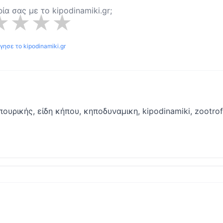
ιρία σας με το
kipodinamiki.gr
;
★
★
★
★
όγησε το
kipodinamiki.gr
πουρικής, είδη κήπου, κηποδυναμικη, kipodinamiki, zootro