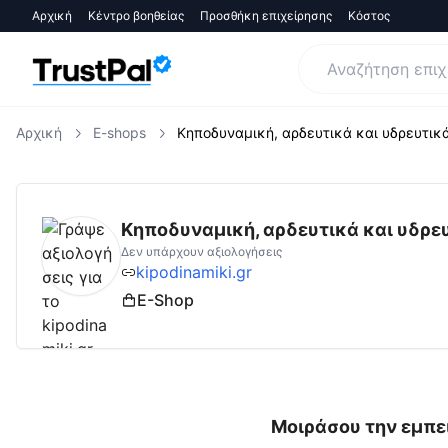
Αρχική
Κέντρο βοηθείας
Προσθήκη επιχείρησης
Κόστος
Αρχική
E-shops
Κηποδυναμική, αρδευτικά και υδρευτικά
kipodinamiki.gr
Αξιολογήσεις | Δες Αξιολογ
Κηποδυναμική, αρδευτικά και υδρευτ
Δεν υπάρχουν αξιολογήσεις
kipodinamiki.gr
E-Shop
Μοιράσου την εμπει