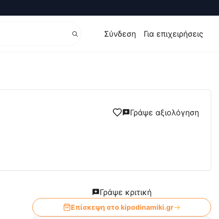
Σύνδεση
Για επιχειρήσεις
τικά είδη, είδη κηπουρικής, είδη κήπου
Γράψε αξιολόγηση
Γράψε κριτική
Επίσκεψη στο
kipodinamiki.gr