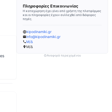
Πληροφορίες Επικοινωνίας
Η καταχώρηση έχει γίνει από χρήστη της πλατφόρμας
και οι πληροφορίες έχουν συλλεχθεί από διάφορες
πηγές.
kipodinamiki.gr
info@kipodinamiki.gr
Μ/Δ
Μ/Δ
fes
Αναφορά περιεχομένου