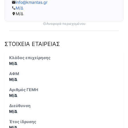
info@kmantas.gr
Μ/Δ
Μ/Δ
Αναφορά περιεχομένου
ΣΤΟΙΧΕΙΑ ΕΤΑΙΡΕΙΑΣ
Κλάδος επιχείρησης
Μ/Δ
ΑΦΜ
Μ/Δ
Αριθμός ΓΕΜΗ
Μ/Δ
Διεύθυνση
Μ/Δ
Έτος ίδρυσης
Μ/Δ