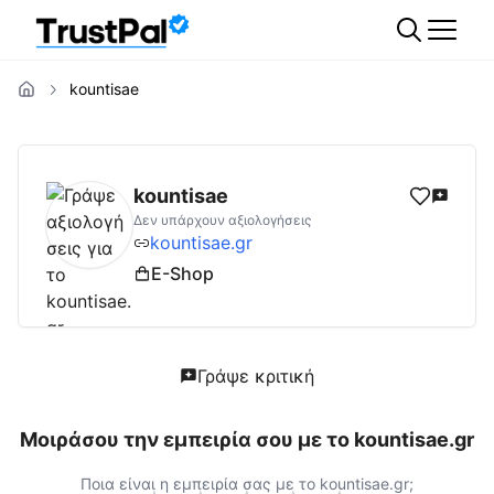
kountisae
kountisae.gr
Αξιολογήσεις | Δες Αξιολογήσ
kountisae
Δεν υπάρχουν αξιολογήσεις
kountisae.gr
E-Shop
Γράψε κριτική
Μοιράσου την εμπειρία σου με το
kountisae.gr
Ποια είναι η εμπειρία σας με το
kountisae.gr
;