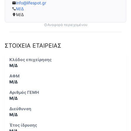
info@lifespot.gr
Μ/Δ
Μ/Δ
Αναφορά περιεχομένου
ΣΤΟΙΧΕΙΑ ΕΤΑΙΡΕΙΑΣ
Κλάδος επιχείρησης
Μ/Δ
ΑΦΜ
Μ/Δ
Αριθμός ΓΕΜΗ
Μ/Δ
Διεύθυνση
Μ/Δ
Έτος ίδρυσης
Μ/Δ