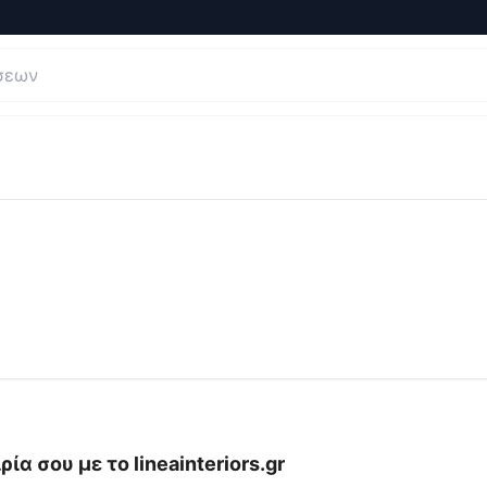
γήσεις και Κριτικές για
lineainteriors.gr
ρία σου με το
lineainteriors.gr