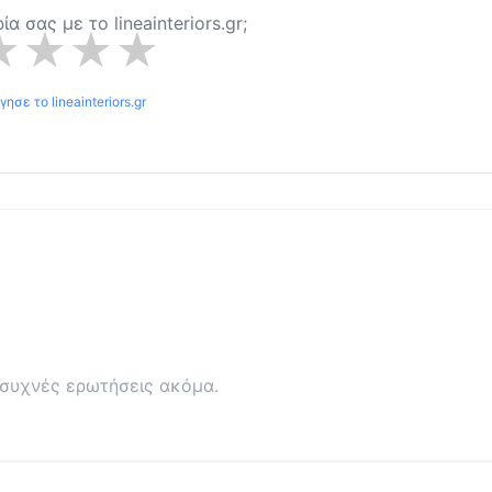
ιρία σας με το
lineainteriors.gr
;
★
★
★
★
όγησε το
lineainteriors.gr
συχνές ερωτήσεις ακόμα.