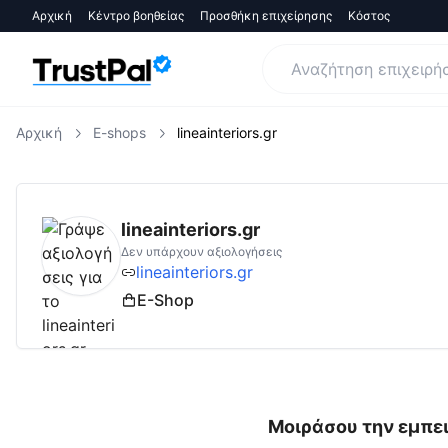
Αρχική
Κέντρο βοηθείας
Προσθήκη επιχείρησης
Κόστος
Αρχική
E-shops
lineainteriors.gr
lineainteriors.gr
Αξιολογήσεις | Δες Αξιολο
lineainteriors.gr
Δεν υπάρχουν αξιολογήσεις
lineainteriors.gr
E-Shop
Μοιράσου την εμπει