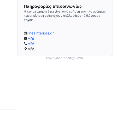
Πληροφορίες Επικοινωνίας
Η καταχώρηση έχει γίνει από χρήστη της πλατφόρμας
και οι πληροφορίες έχουν συλλεχθεί από διάφορες
πηγές.
lineainteriors.gr
Μ/Δ
Μ/Δ
Μ/Δ
Αναφορά περιεχομένου