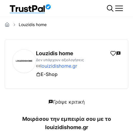
Louzidis home
louizidishome.gr
Αξιολογήσεις | Δες Αξιολο
Louzidis home
Δεν υπάρχουν αξιολογήσεις
louizidishome.gr
E-Shop
Γράψε κριτική
Μοιράσου την εμπειρία σου με το
louizidishome.gr