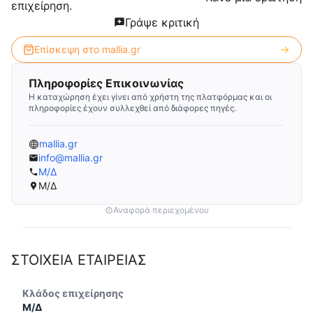
επιχείρηση.
Γράψε κριτική
Επίσκεψη στο
mallia.gr
Πληροφορίες Επικοινωνίας
Η καταχώρηση έχει γίνει από χρήστη της πλατφόρμας και οι
πληροφορίες έχουν συλλεχθεί από διάφορες πηγές.
mallia.gr
info@mallia.gr
Μ/Δ
Μ/Δ
Αναφορά περιεχομένου
ΣΤΟΙΧΕΙΑ ΕΤΑΙΡΕΙΑΣ
Κλάδος επιχείρησης
Μ/Δ