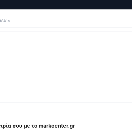
σεις και Κριτικές για
markcenter
ιρία σου με το
markcenter.gr