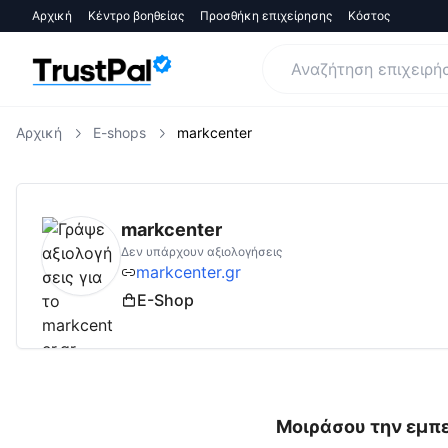
Αρχική
Κέντρο βοηθείας
Προσθήκη επιχείρησης
Κόστος
Αρχική
E-shops
markcenter
markcenter.gr
Αξιολογήσεις | Δες Αξιολογή
markcenter
Δεν υπάρχουν αξιολογήσεις
markcenter.gr
E-Shop
Μοιράσου την εμπε