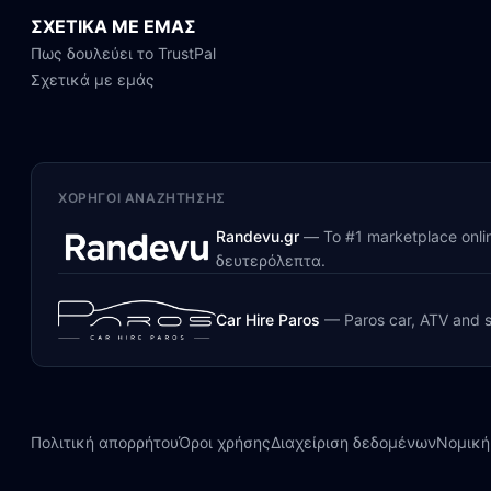
ΣΧΕΤΙΚΑ ΜΕ ΕΜΑΣ
Πως δουλεύει το TrustPal
Σχετικά με εμάς
ΧΟΡΗΓΟΊ ΑΝΑΖΉΤΗΣΗΣ
Randevu.gr
—
Το #1 marketplace onl
δευτερόλεπτα.
Car Hire Paros
—
Paros car, ATV and s
Πολιτική απορρήτου
Όροι χρήσης
Διαχείριση δεδομένων
Νομική