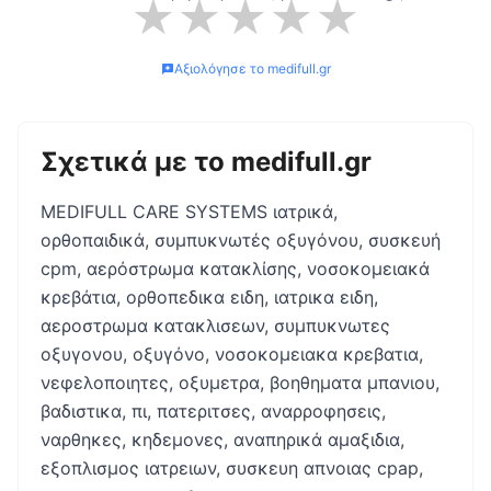
★
★
★
★
★
Αξιολόγησε το
medifull.gr
Σχετικά με το
medifull.gr
MEDIFULL CARE SYSTEMS ιατρικά,
ορθοπαιδικά, συμπυκνωτές οξυγόνου, συσκευή
cpm, αερόστρωμα κατακλίσης, νοσοκομειακά
κρεβάτια, ορθοπεδικα ειδη, ιατρικα ειδη,
αεροστρωμα κατακλισεων, συμπυκνωτες
οξυγονου, οξυγόνο, νοσοκομειακα κρεβατια,
νεφελοποιητες, οξυμετρα, βοηθηματα μπανιου,
βαδιστικα, πι, πατεριτσες, αναρροφησεις,
ναρθηκες, κηδεμονες, αναπηρικά αμαξιδια,
εξοπλισμος ιατρειων, συσκευη απνοιας cpap,