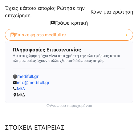
Έχεις κάποια απορία; Ρώτησε την
Κάνε μια ερώτηση
επιχείρηση.
Γράψε κριτική
Επίσκεψη στο
medifull.gr
Πληροφορίες Επικοινωνίας
Η καταχώρηση έχει γίνει από χρήστη της πλατφόρμας και οι
πληροφορίες έχουν συλλεχθεί από διάφορες πηγές.
medifull.gr
info@medifull.gr
Μ/Δ
Μ/Δ
Αναφορά περιεχομένου
ΣΤΟΙΧΕΙΑ ΕΤΑΙΡΕΙΑΣ