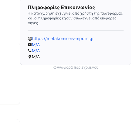
Πληροφορίες Επικοινωνίας
Η καταχώρηση έχει γίνει από χρήστη της πλατφόρμας
και οι πληροφορίες έχουν συλλεχθεί από διάφορες
πηγές.
https://metakomiseis-mpolis.gr
Μ/Δ
Μ/Δ
Μ/Δ
Αναφορά περιεχομένου