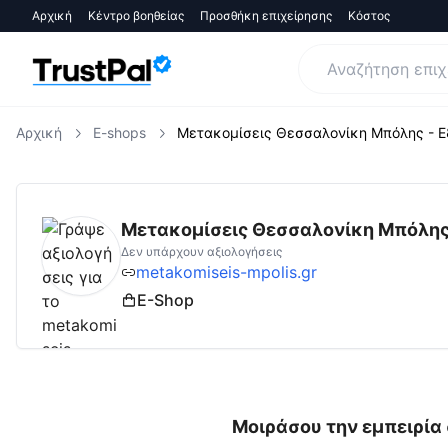
Αρχική
Κέντρο βοηθείας
Προσθήκη επιχείρησης
Κόστος
Αρχική
E-shops
Μετακομίσεις Θεσσαλονίκη Μπόλης - Ε
metakomiseis-mpolis.gr
Αξιολογήσεις | Δες
Μετακομίσεις Θεσσαλονίκη Μπόλης
Δεν υπάρχουν αξιολογήσεις
metakomiseis-mpolis.gr
E-Shop
Μοιράσου την εμπειρία 