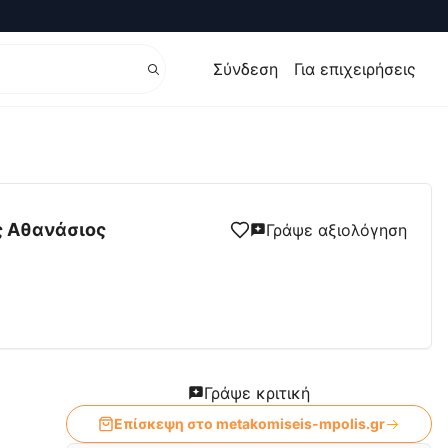
Σύνδεση
Για επιχειρήσεις
η Μπόλης - Εξειδικευμένη Εταιρεία Μετακομίσεων Μπόλ
ς Αθανάσιος
Γράψε αξιολόγηση
Γράψε κριτική
Επίσκεψη στο
metakomiseis-mpolis.gr