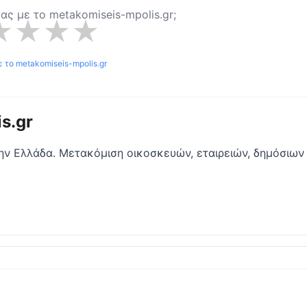
 σας με το
metakomiseis-mpolis.gr
;
★
★
★
★
ε το
metakomiseis-mpolis.gr
s.gr
ν Ελλάδα. Μετακόμιση οικοσκευών, εταιρειών, δημόσιων