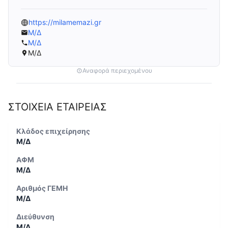
https://milamemazi.gr
Μ/Δ
Μ/Δ
Μ/Δ
Αναφορά περιεχομένου
ΣΤΟΙΧΕΙΑ ΕΤΑΙΡΕΙΑΣ
Κλάδος επιχείρησης
Μ/Δ
ΑΦΜ
Μ/Δ
Αριθμός ΓΕΜΗ
Μ/Δ
Διεύθυνση
Μ/Δ