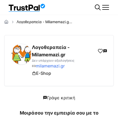
Λογοθεραπεία - Milamemazi.g...
milamemazi.gr
Αξιολογήσεις | Δες Αξιολογ
Λογοθεραπεία -
Milamemazi.gr
Δεν υπάρχουν αξιολογήσεις
milamemazi.gr
E-Shop
Γράψε κριτική
Μοιράσου την εμπειρία σου με το