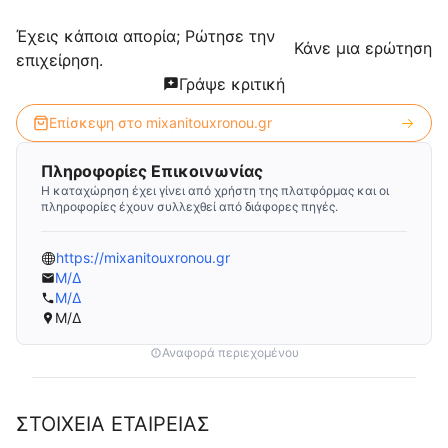
Έχεις κάποια απορία; Ρώτησε την
Κάνε μια ερώτηση
επιχείρηση.
Γράψε κριτική
Επίσκεψη στο
mixanitouxronou.gr
Πληροφορίες Επικοινωνίας
Η καταχώρηση έχει γίνει από χρήστη της πλατφόρμας και οι
πληροφορίες έχουν συλλεχθεί από διάφορες πηγές.
https://mixanitouxronou.gr
Μ/Δ
Μ/Δ
Μ/Δ
Αναφορά περιεχομένου
ΣΤΟΙΧΕΙΑ ΕΤΑΙΡΕΙΑΣ