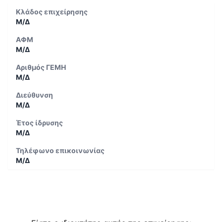
Κλάδος επιχείρησης
Μ/Δ
ΑΦΜ
Μ/Δ
Αριθμός ΓΕΜΗ
Μ/Δ
Διεύθυνση
Μ/Δ
Έτος ίδρυσης
Μ/Δ
Τηλέφωνο επικοινωνίας
Μ/Δ