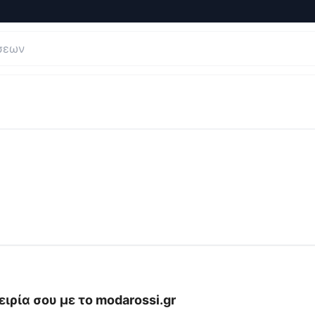
εις και Κριτικές για
modarossi
ιρία σου με το
modarossi.gr