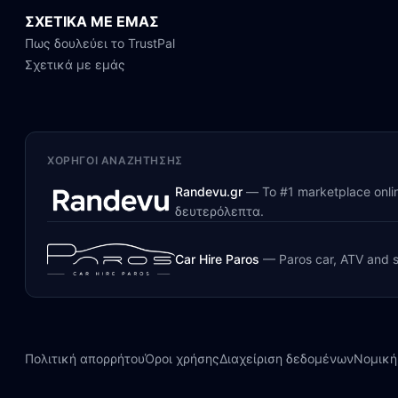
ΣΧΕΤΙΚΑ ΜΕ ΕΜΑΣ
Πως δουλεύει το TrustPal
Σχετικά με εμάς
ΧΟΡΗΓΟΊ ΑΝΑΖΉΤΗΣΗΣ
Randevu.gr
—
Το #1 marketplace onl
δευτερόλεπτα.
Car Hire Paros
—
Paros car, ATV and s
Πολιτική απορρήτου
Όροι χρήσης
Διαχείριση δεδομένων
Νομική