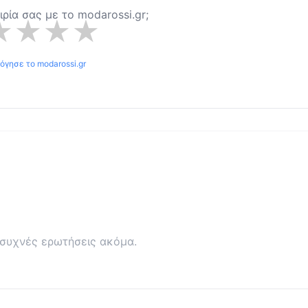
ειρία σας με το
modarossi.gr
;
★
★
★
★
λόγησε το
modarossi.gr
συχνές ερωτήσεις ακόμα.