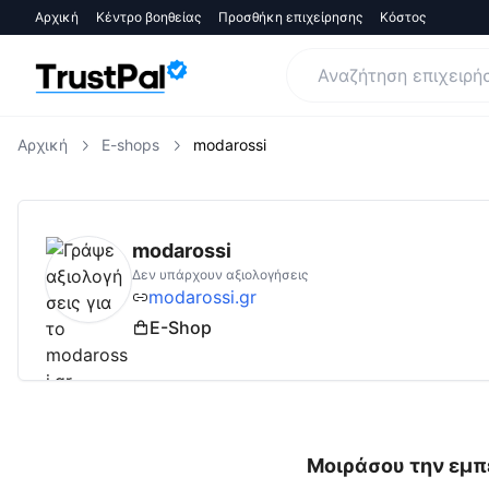
Αρχική
Κέντρο βοηθείας
Προσθήκη επιχείρησης
Κόστος
Αρχική
E-shops
modarossi
modarossi.gr
Αξιολογήσεις | Δες Αξιολογήσ
modarossi
Δεν υπάρχουν αξιολογήσεις
modarossi.gr
E-Shop
Μοιράσου την εμπε