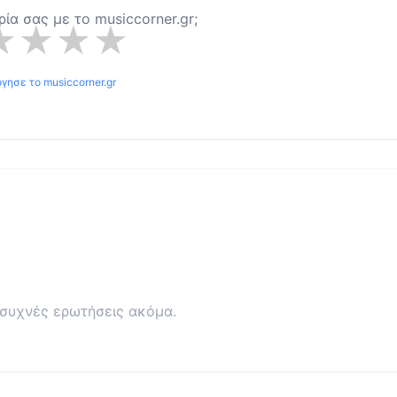
ιρία σας με το
musiccorner.gr
;
★
★
★
★
όγησε το
musiccorner.gr
συχνές ερωτήσεις ακόμα.