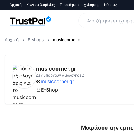
Αρχική
Κέντρο βοηθείας
Προσθήκη επιχείρησης
Κόστος
Αρχική
E-shops
musiccorner.gr
musiccorner.gr
Αξιολογήσεις | Δες Αξιολογ
musiccorner.gr
Δεν υπάρχουν αξιολογήσεις
musiccorner.gr
E-Shop
Μοιράσου την εμπει