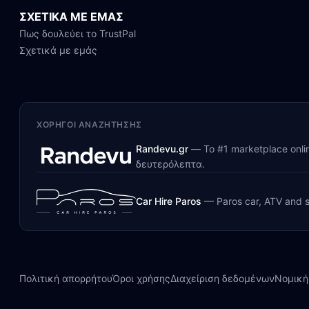
ΣΧΕΤΙΚΑ ΜΕ ΕΜΑΣ
Πως δουλεύει το TrustPal
Σχετικά με εμάς
ΧΟΡΗΓΟΊ ΑΝΑΖΉΤΗΣΗΣ
Randevu.gr
—
Το #1 marketplace onl
δευτερόλεπτα.
Car Hire Paros
—
Paros car, ATV and s
Πολιτική απορρήτου
Όροι χρήσης
Διαχείριση δεδομένων
Νομική