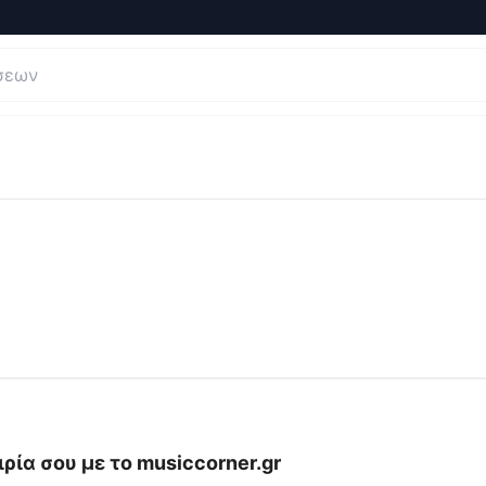
ήσεις και Κριτικές για
musiccorner.gr
ρία σου με το
musiccorner.gr