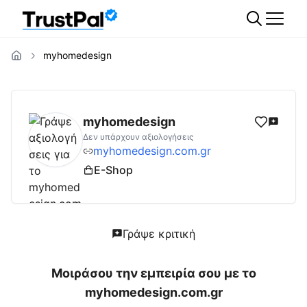
myhomedesign
myhomedesign.com.gr
Αξιολογήσεις | Δες 
myhomedesign
Δεν υπάρχουν αξιολογήσεις
myhomedesign.com.gr
E-Shop
Γράψε κριτική
Μοιράσου την εμπειρία σου με το
myhomedesign.com.gr