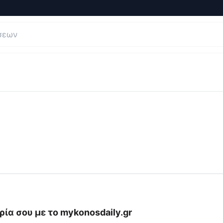
γήσεις και Κριτικές για
mykonosdaily.gr
ρία σου με το
mykonosdaily.gr