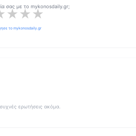
ρία σας με το
mykonosdaily.gr
;
★
★
★
★
γησε το
mykonosdaily.gr
συχνές ερωτήσεις ακόμα.