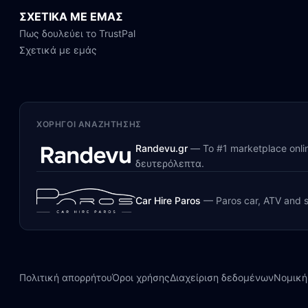
ΣΧΕΤΙΚΑ ΜΕ ΕΜΑΣ
Πως δουλεύει το TrustPal
Σχετικά με εμάς
ΧΟΡΗΓΟΊ ΑΝΑΖΉΤΗΣΗΣ
Randevu.gr
—
Το #1 marketplace onl
δευτερόλεπτα.
Car Hire Paros
—
Paros car, ATV and s
Πολιτική απορρήτου
Όροι χρήσης
Διαχείριση δεδομένων
Νομική