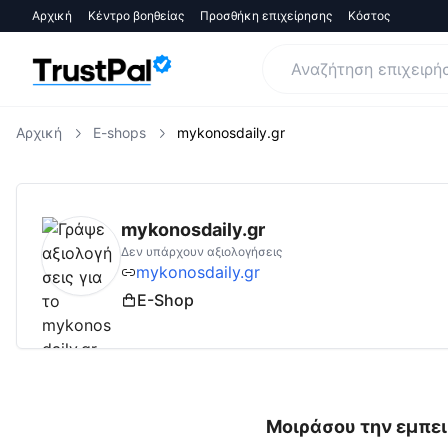
Αρχική
Κέντρο βοηθείας
Προσθήκη επιχείρησης
Κόστος
Αρχική
E-shops
mykonosdaily.gr
mykonosdaily.gr
Αξιολογήσεις | Δες Αξιολο
mykonosdaily.gr
Δεν υπάρχουν αξιολογήσεις
mykonosdaily.gr
E-Shop
Μοιράσου την εμπει