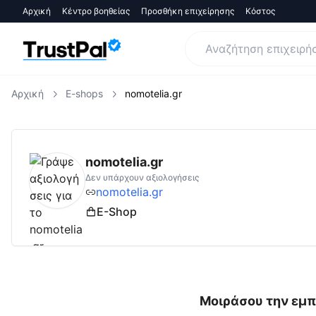
Αρχική
Κέντρο βοηθείας
Προσθήκη επιχείρησης
Κόστος
Αρχική
E-shops
nomotelia.gr
nomotelia.gr
Αξιολογήσεις | Δες Αξιολογήσ
nomotelia.gr
Δεν υπάρχουν αξιολογήσεις
nomotelia.gr
E-Shop
Μοιράσου την εμπ