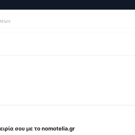
εις και Κριτικές για
nomotelia.gr
ειρία σου με το
nomotelia.gr