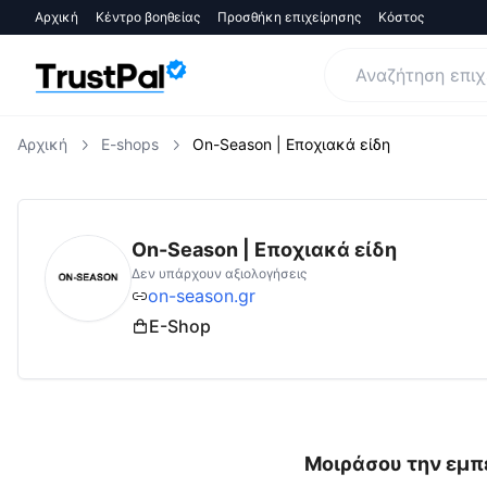
Αρχική
Κέντρο βοηθείας
Προσθήκη επιχείρησης
Κόστος
Αρχική
E-shops
On-Season | Εποχιακά είδη
on-season.gr
Αξιολογήσεις | Δες Αξιολογήσ
On-Season | Εποχιακά είδη
Δεν υπάρχουν αξιολογήσεις
on-season.gr
E-Shop
Μοιράσου την εμπε