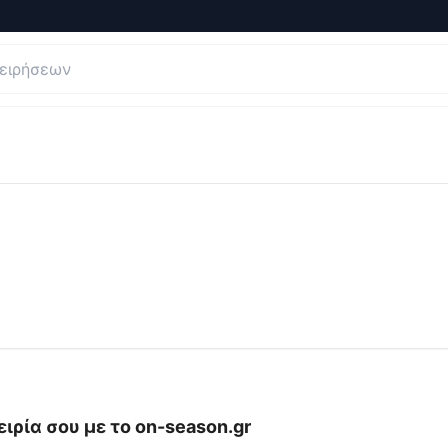
εις και Κριτικές για
On-Season | Εποχιακά είδη
ιρία σου με το
on-season.gr