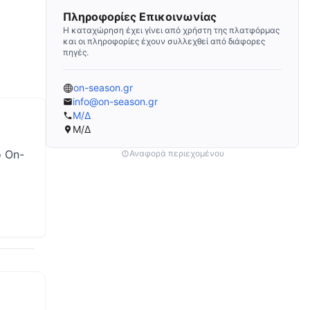
Πληροφορίες Επικοινωνίας
Η καταχώρηση έχει γίνει από χρήστη της πλατφόρμας
και οι πληροφορίες έχουν συλλεχθεί από διάφορες
πηγές.
on-season.gr
info@on-season.gr
Μ/Δ
Μ/Δ
ο On-
Αναφορά περιεχομένου