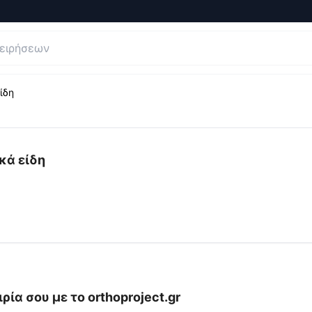
ίδη
ήσεις και Κριτικές για
OrthoProject - Ορθοπεδικά και Ιατρ
κά είδη
ρία σου με το
orthoproject.gr