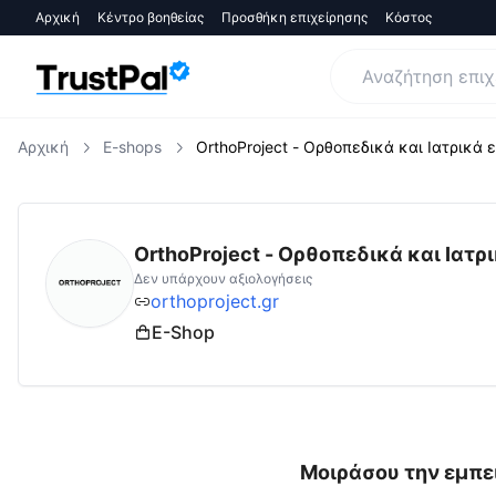
Αρχική
Κέντρο βοηθείας
Προσθήκη επιχείρησης
Κόστος
Αρχική
E-shops
OrthoProject - Ορθοπεδικά και Ιατρικά ε
orthoproject.gr
Αξιολογήσεις | Δες Αξιολογ
OrthoProject - Ορθοπεδικά και Ιατρι
Δεν υπάρχουν αξιολογήσεις
orthoproject.gr
E-Shop
Μοιράσου την εμπει