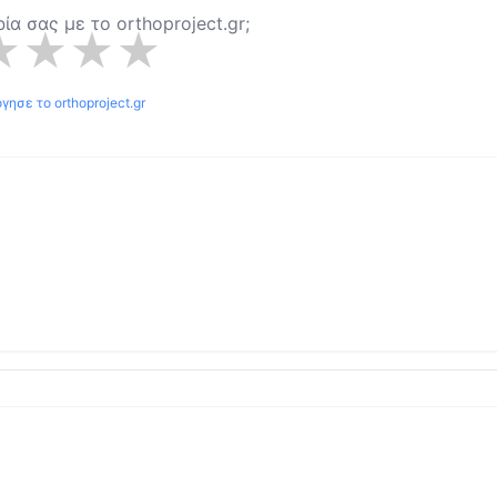
ιρία σας με το
orthoproject.gr
;
★
★
★
★
όγησε το
orthoproject.gr