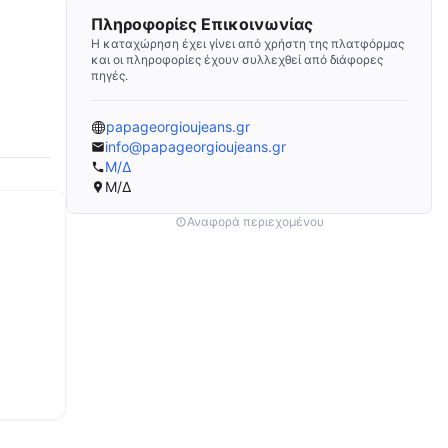
Πληροφορίες Επικοινωνίας
Η καταχώρηση έχει γίνει από χρήστη της πλατφόρμας
και οι πληροφορίες έχουν συλλεχθεί από διάφορες
πηγές.
papageorgioujeans.gr
info@papageorgioujeans.gr
Μ/Δ
Μ/Δ
Αναφορά περιεχομένου