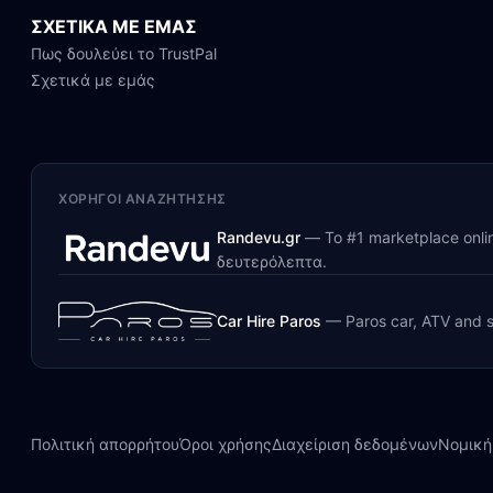
ΣΧΕΤΙΚΑ ΜΕ ΕΜΑΣ
Πως δουλεύει το TrustPal
Σχετικά με εμάς
ΧΟΡΗΓΟΊ ΑΝΑΖΉΤΗΣΗΣ
Randevu.gr
—
Το #1 marketplace onl
δευτερόλεπτα.
Car Hire Paros
—
Paros car, ATV and s
Πολιτική απορρήτου
Όροι χρήσης
Διαχείριση δεδομένων
Νομική