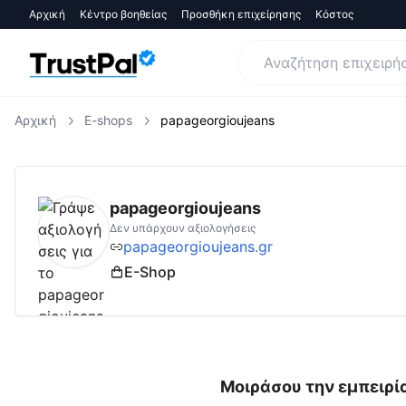
Αρχική
Κέντρο βοηθείας
Προσθήκη επιχείρησης
Κόστος
Αρχική
E-shops
papageorgioujeans
papageorgioujeans.gr
Αξιολογήσεις | Δες Α
papageorgioujeans
Δεν υπάρχουν αξιολογήσεις
papageorgioujeans.gr
E-Shop
Μοιράσου την εμπειρία