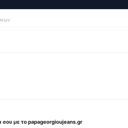
ξιολογήσεις και Κριτικές για
papageorgioujeans
 σου με το
papageorgioujeans.gr