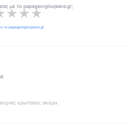
α σας με το
papageorgioujeans.gr
;
★
★
★
★
σε το
papageorgioujeans.gr
GR
συχνές ερωτήσεις ακόμα.