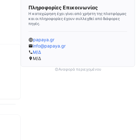
Πληροφορίες Επικοινωνίας
Η καταχώρηση έχει γίνει από χρήστη της πλατφόρμας
και οι πληροφορίες έχουν συλλεχθεί από διάφορες
πηγές.
papaya.gr
info@papaya.gr
Μ/Δ
Μ/Δ
Αναφορά περιεχομένου