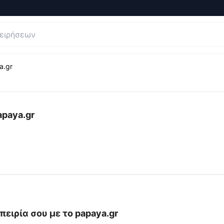
a.gr
 και Κριτικές για
Καλλυντικά & Είδη Κομμωτηρίου | Papay
apaya.gr
πειρία σου με το
papaya.gr