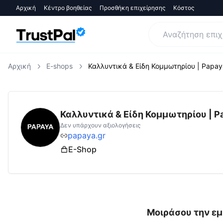
Αρχική
Κέντρο βοηθείας
Προσθήκη επιχείρησης
Κόστος
Αρχική
E-shops
Καλλυντικά & Είδη Κομμωτηρίου | Papay
papaya.gr
Αξιολογήσεις | Δες Αξιολογήσεις
Καλλυντικά & Είδη Κομμωτηρίου | P
Δεν υπάρχουν αξιολογήσεις
papaya.gr
E-Shop
Μοιράσου την εμ