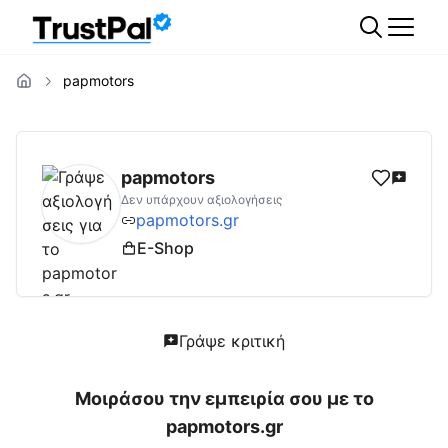
papmotors
papmotors.gr
Αξιολογήσεις | Δες Αξιολογή
papmotors
Δεν υπάρχουν αξιολογήσεις
papmotors.gr
E-Shop
Γράψε κριτική
Μοιράσου την εμπειρία σου με το
papmotors.gr