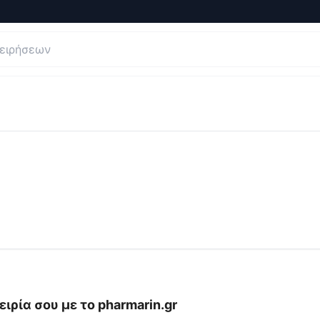
εις και Κριτικές για
Online Φαρμακείο | Pharmarin.gr
ειρία σου με το
pharmarin.gr