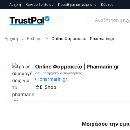
Αρχική
Κέντρο βοηθείας
Προσθήκη επιχείρησης
Κόστος
Αρχική
E-shops
Online Φαρμακείο | Pharmarin.gr
pharmarin.gr
Αξιολογήσεις | Δες Αξιολογήσ
Online Φαρμακείο | Pharmarin.gr
Δεν υπάρχουν αξιολογήσεις
pharmarin.gr
E-Shop
Μοιράσου την εμπ