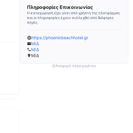
Πληροφορίες Επικοινωνίας
Η καταχώρηση έχει γίνει από χρήστη της πλατφόρμας
και οι πληροφορίες έχουν συλλεχθεί από διάφορες
πηγές.
https://phoenixbeachhotel.gr
Μ/Δ
Μ/Δ
Μ/Δ
Αναφορά περιεχομένου