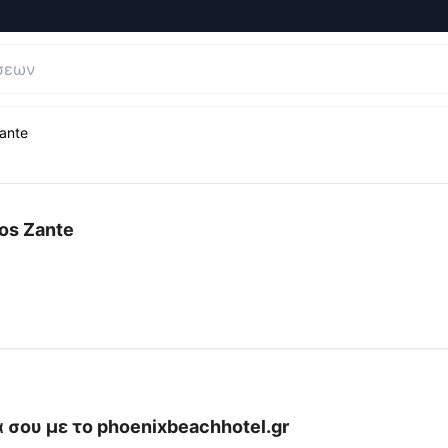
Zante
ξιολογήσεις και Κριτικές για
Phoenix Beach Hotel - Tsiliv
hos Zante
 σου με το
phoenixbeachhotel.gr