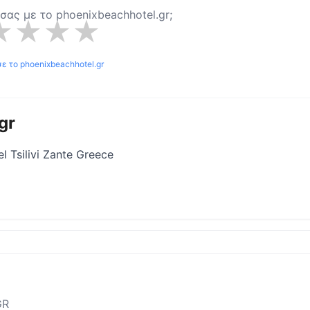
α σας με το
phoenixbeachhotel.gr
;
★
★
★
★
σε το
phoenixbeachhotel.gr
gr
l Tsilivi Zante Greece
GR