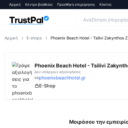
Αρχική
Κέντρο βοηθείας
Προσθήκη επιχείρησης
Κόστος
Αρχική
E-shops
Phoenix Beach Hotel - Tsilivi Zakynthos 
phoenixbeachhotel.gr
Αξιολογήσεις | Δες Α
Phoenix Beach Hotel - Tsilivi Zakynt
Δεν υπάρχουν αξιολογήσεις
phoenixbeachhotel.gr
E-Shop
Μοιράσου την εμπειρία