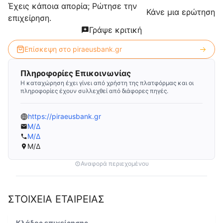
Έχεις κάποια απορία; Ρώτησε την
Κάνε μια ερώτηση
επιχείρηση.
Γράψε κριτική
Επίσκεψη στο
piraeusbank.gr
Πληροφορίες Επικοινωνίας
Η καταχώρηση έχει γίνει από χρήστη της πλατφόρμας και οι
πληροφορίες έχουν συλλεχθεί από διάφορες πηγές.
https://piraeusbank.gr
Μ/Δ
Μ/Δ
Μ/Δ
Αναφορά περιεχομένου
ΣΤΟΙΧΕΙΑ ΕΤΑΙΡΕΙΑΣ
Κλάδος επιχείρησης