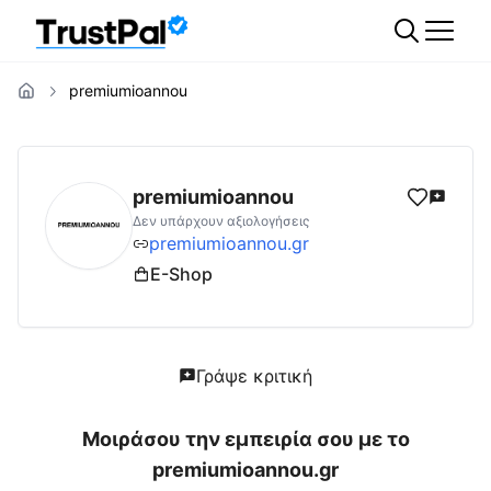
premiumioannou
premiumioannou.gr
Αξιολογήσεις | Δες Αξι
premiumioannou
Δεν υπάρχουν αξιολογήσεις
premiumioannou.gr
E-Shop
Γράψε κριτική
Μοιράσου την εμπειρία σου με το
premiumioannou.gr