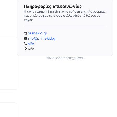
Πληροφορίες Επικοινωνίας
Η καταχώρηση έχει γίνει από χρήστη της πλατφόρμας
και οι πληροφορίες έχουν συλλεχθεί από διάφορες
πηγές.
primekid.gr
info@primekid.gr
Μ/Δ
Μ/Δ
Αναφορά περιεχομένου