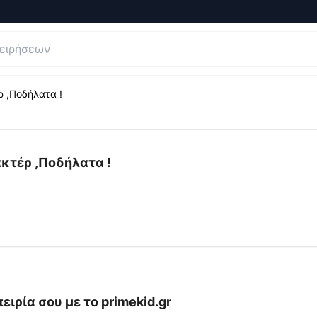
ρ ,Ποδήλατα !
ις και Κριτικές για
PrimeKid.gr - Παιδικά Παιχνίδια ,Τρακτ
ακτέρ ,Ποδήλατα !
ειρία σου με το
primekid.gr