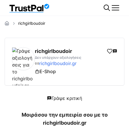
richgirlboudoir
richgirlboudoir.gr
Αξιολογήσεις | Δες Αξιολ
richgirlboudoir
Δεν υπάρχουν αξιολογήσεις
richgirlboudoir.gr
E-Shop
Γράψε κριτική
Μοιράσου την εμπειρία σου με το
richgirlboudoir.gr