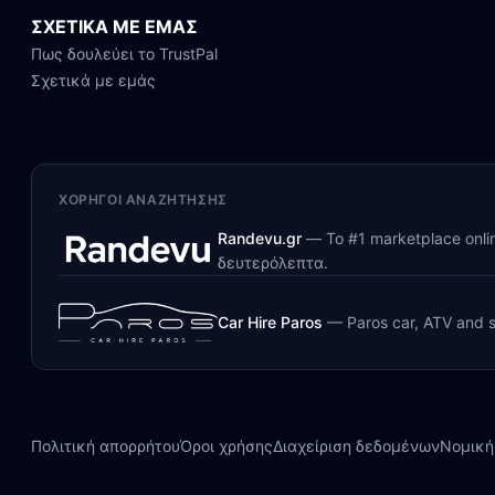
ΣΧΕΤΙΚΑ ΜΕ ΕΜΑΣ
Πως δουλεύει το TrustPal
Σχετικά με εμάς
ΧΟΡΗΓΟΊ ΑΝΑΖΉΤΗΣΗΣ
Randevu.gr
—
Το #1 marketplace onl
δευτερόλεπτα.
Car Hire Paros
—
Paros car, ATV and s
Πολιτική απορρήτου
Όροι χρήσης
Διαχείριση δεδομένων
Νομική