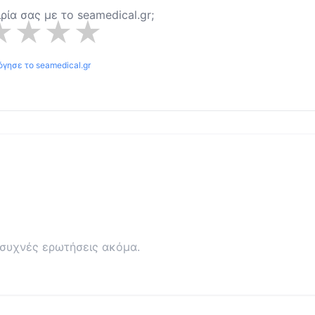
ιρία σας με το
seamedical.gr
;
★
★
★
★
όγησε το
seamedical.gr
συχνές ερωτήσεις ακόμα.