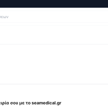
σεις και Κριτικές για
seamedical.gr
ιρία σου με το
seamedical.gr