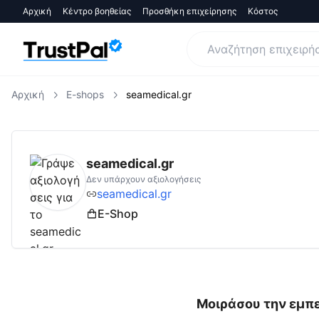
Αρχική
Κέντρο βοηθείας
Προσθήκη επιχείρησης
Κόστος
Αρχική
E-shops
seamedical.gr
seamedical.gr
Αξιολογήσεις | Δες Αξιολογή
seamedical.gr
Δεν υπάρχουν αξιολογήσεις
seamedical.gr
E-Shop
Μοιράσου την εμπε