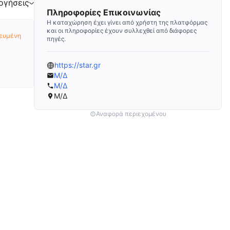
ογήσεις
Πληροφορίες Επικοινωνίας
Η καταχώρηση έχει γίνει από χρήστη της πλατφόρμας
και οι πληροφορίες έχουν συλλεχθεί από διάφορες
ευμένη
πηγές.
https://star.gr
Μ/Δ
Μ/Δ
Μ/Δ
Αναφορά περιεχομένου