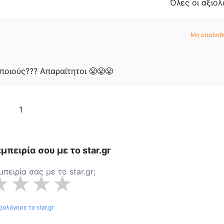
Όλες οι αξιολ
Μη επαληθ
οιούς??? Απαραίτητοι 😤😤😤
1
μπειρία σου με το
star.gr
εμπειρία σας με το
star.gr
;
★
★
★
★
ξιολόγησε το
star.gr