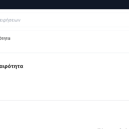
ρότητα
ι Κριτικές για
Star.gr | Ειδήσεις, Lifestyle Νέα, Επικαιρότη
ικαιρότητα