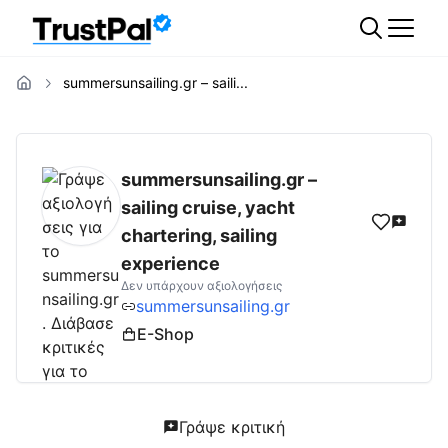
summersunsailing.gr – saili...
summersunsailing.gr
Αξιολογήσεις | Δες Αξ
summersunsailing.gr –
sailing cruise, yacht
chartering, sailing
experience
Δεν υπάρχουν αξιολογήσεις
summersunsailing.gr
E-Shop
Γράψε κριτική