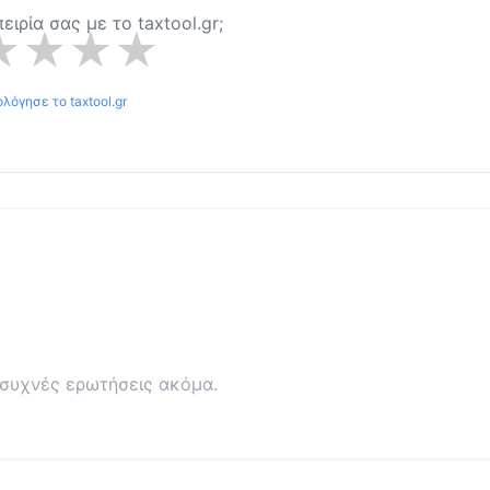
πειρία σας με το
taxtool.gr
;
★
★
★
★
ολόγησε το
taxtool.gr
συχνές ερωτήσεις ακόμα.