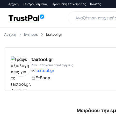
Αρχική
Κέντρο βοηθείας
Προσθήκη επιχείρησης
Κόστος
Αρχική
E-shops
taxtool.gr
taxtool.gr
Αξιολογήσεις | Δες Αξιολογήσεις
taxtool.gr
Δεν υπάρχουν αξιολογήσεις
taxtool.gr
E-Shop
Μοιράσου την εμ