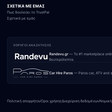
ΣΧΕΤΙΚΑ ΜΕ ΕΜΑΣ
Πως δουλεύει το TrustPal
Σχετικά με εμάς
ΧΟΡΗΓΟΊ ΑΝΑΖΉΤΗΣΗΣ
Randevu.gr
—
Το #1 marketplace onl
δευτερόλεπτα.
Car Hire Paros
—
Paros car, ATV and s
Πολιτική απορρήτου
Όροι χρήσης
Διαχείριση δεδομένων
Νομική