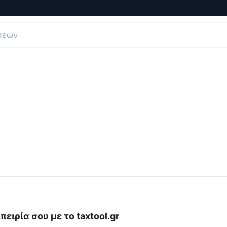
 και Κριτικές για
taxtool.gr
πειρία σου με το
taxtool.gr