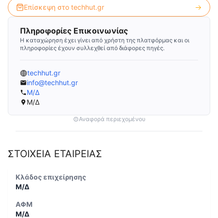
Επίσκεψη στο
techhut.gr
Πληροφορίες Επικοινωνίας
Η καταχώρηση έχει γίνει από χρήστη της πλατφόρμας και οι
πληροφορίες έχουν συλλεχθεί από διάφορες πηγές.
techhut.gr
info@techhut.gr
Μ/Δ
Μ/Δ
Αναφορά περιεχομένου
ΣΤΟΙΧΕΙΑ ΕΤΑΙΡΕΙΑΣ
Κλάδος επιχείρησης
Μ/Δ
ΑΦΜ
Μ/Δ