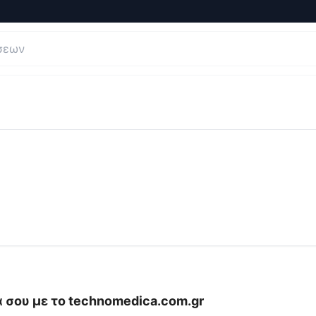
ξιολογήσεις και Κριτικές για
technomedica.com.gr
 σου με το
technomedica.com.gr