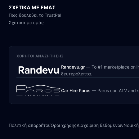
ΣΧΕΤΙΚΑ ΜΕ ΕΜΑΣ
Πως δουλεύει το TrustPal
Σχετικά με εμάς
ΧΟΡΗΓΟΊ ΑΝΑΖΉΤΗΣΗΣ
Randevu.gr
—
Το #1 marketplace onl
δευτερόλεπτα.
Car Hire Paros
—
Paros car, ATV and s
Πολιτική απορρήτου
Όροι χρήσης
Διαχείριση δεδομένων
Νομική