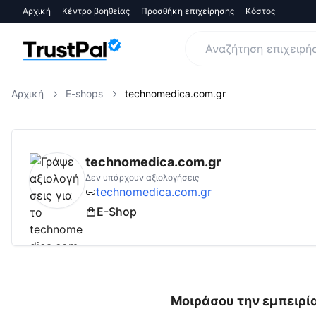
Αρχική
Κέντρο βοηθείας
Προσθήκη επιχείρησης
Κόστος
Αρχική
E-shops
technomedica.com.gr
technomedica.com.gr
Αξιολογήσεις | Δες Α
technomedica.com.gr
Δεν υπάρχουν αξιολογήσεις
technomedica.com.gr
E-Shop
Μοιράσου την εμπειρία