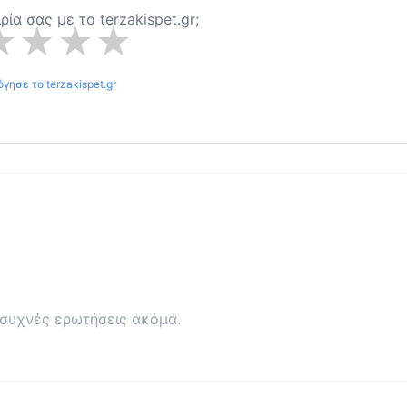
ιρία σας με το
terzakispet.gr
;
★
★
★
★
όγησε το
terzakispet.gr
συχνές ερωτήσεις ακόμα.