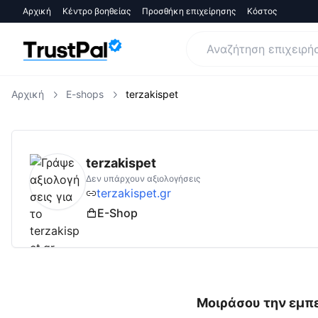
Αρχική
Κέντρο βοηθείας
Προσθήκη επιχείρησης
Κόστος
Αρχική
E-shops
terzakispet
terzakispet.gr
Αξιολογήσεις | Δες Αξιολογή
terzakispet
Δεν υπάρχουν αξιολογήσεις
terzakispet.gr
E-Shop
Μοιράσου την εμπε