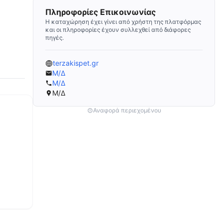
Πληροφορίες Επικοινωνίας
Η καταχώρηση έχει γίνει από χρήστη της πλατφόρμας
και οι πληροφορίες έχουν συλλεχθεί από διάφορες
πηγές.
terzakispet.gr
Μ/Δ
Μ/Δ
Μ/Δ
Αναφορά περιεχομένου