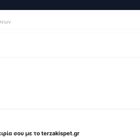
σεις και Κριτικές για
terzakispet
ιρία σου με το
terzakispet.gr