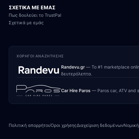
ΣΧΕΤΙΚΑ ΜΕ ΕΜΑΣ
Πως δουλεύει το TrustPal
Σχετικά με εμάς
ΧΟΡΗΓΟΊ ΑΝΑΖΉΤΗΣΗΣ
Randevu.gr
—
Το #1 marketplace onl
δευτερόλεπτα.
Car Hire Paros
—
Paros car, ATV and s
Πολιτική απορρήτου
Όροι χρήσης
Διαχείριση δεδομένων
Νομική