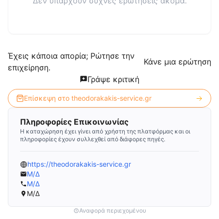
Δεν υπάρχουν συχνές ερωτήσεις ακόμα.
Έχεις κάποια απορία; Ρώτησε την
Κάνε μια ερώτηση
επιχείρηση.
Γράψε κριτική
Επίσκεψη στο
theodorakakis-service.gr
Πληροφορίες Επικοινωνίας
Η καταχώρηση έχει γίνει από χρήστη της πλατφόρμας και οι
πληροφορίες έχουν συλλεχθεί από διάφορες πηγές.
https://theodorakakis-service.gr
Μ/Δ
Μ/Δ
Μ/Δ
Αναφορά περιεχομένου