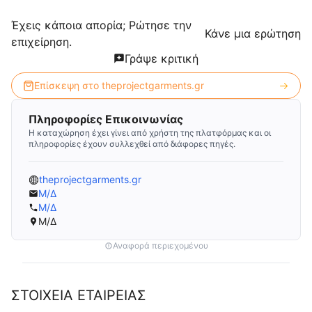
Έχεις κάποια απορία; Ρώτησε την
Κάνε μια ερώτηση
επιχείρηση.
Γράψε κριτική
Επίσκεψη στο
theprojectgarments.gr
Πληροφορίες Επικοινωνίας
Η καταχώρηση έχει γίνει από χρήστη της πλατφόρμας και οι
πληροφορίες έχουν συλλεχθεί από διάφορες πηγές.
theprojectgarments.gr
Μ/Δ
Μ/Δ
Μ/Δ
Αναφορά περιεχομένου
ΣΤΟΙΧΕΙΑ ΕΤΑΙΡΕΙΑΣ