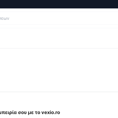
και Κριτικές για
vexio.ro
μπειρία σου με το
vexio.ro