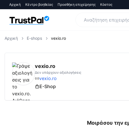
Αρχική
Κέντρο βοηθείας
Προσθήκη επιχείρησης
Κόστος
Αρχική
E-shops
vexio.ro
vexio.ro
Αξιολογήσεις | Δες Αξιολογήσεις 
vexio.ro
Δεν υπάρχουν αξιολογήσεις
vexio.ro
E-Shop
Μοιράσου την ε