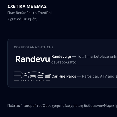
ΣΧΕΤΙΚΑ ΜΕ ΕΜΑΣ
Πως δουλεύει το TrustPal
Σχετικά με εμάς
ΧΟΡΗΓΟΊ ΑΝΑΖΉΤΗΣΗΣ
Randevu.gr
—
Το #1 marketplace onl
δευτερόλεπτα.
Car Hire Paros
—
Paros car, ATV and s
Πολιτική απορρήτου
Όροι χρήσης
Διαχείριση δεδομένων
Νομική