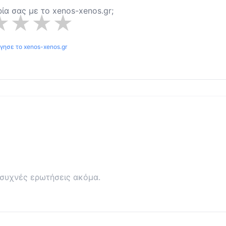
ιρία σας με το
xenos-xenos.gr
;
★
★
★
★
όγησε το
xenos-xenos.gr
συχνές ερωτήσεις ακόμα.