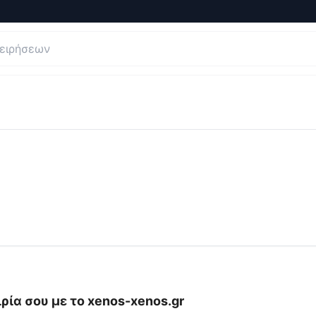
γήσεις και Κριτικές για
xenos-xenos.gr
ρία σου με το
xenos-xenos.gr