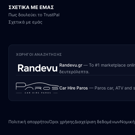
ΣΧΕΤΙΚΑ ΜΕ ΕΜΑΣ
Πως δουλεύει το TrustPal
Σχετικά με εμάς
ΧΟΡΗΓΟΊ ΑΝΑΖΉΤΗΣΗΣ
Randevu.gr
—
Το #1 marketplace onl
δευτερόλεπτα.
Car Hire Paros
—
Paros car, ATV and s
Πολιτική απορρήτου
Όροι χρήσης
Διαχείριση δεδομένων
Νομική