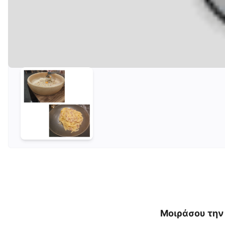
Εύη Μ.
★
★
★
★
★
5.0
/5
24/06/2025
Η καλύτερη αυθεντική καρμπονάρα που έχω φάει πο
και είναι απλά υπέροχη!! Από τα πιο προσεγμένα μαγ
Μοιράσου την 