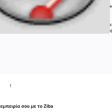
Επαληθ
τέ!! Στην ετοιμάζουν μπροστά σου στην φωλιά από παρμ
αζιά στην Καρδίτσα και τα φαγητά τους όλα τέλεια! Μπράβ
1
εμπειρία σου με το
Ziba