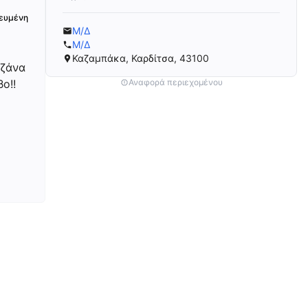
ευμένη
Μ/Δ
Μ/Δ
Καζαμπάκα, Καρδίτσα, 43100
εζάνα
ο!!
Αναφορά περιεχομένου