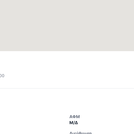
100
ΑΦΜ
Μ/Δ
Διεύθυνση